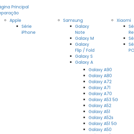
ágina Principal
eparação
Apple
Samsung
Xiaomi
Série
Galaxy
Sé
iPhone
Note
Re
Galaxy M
Sé
Galaxy
Sé
Flip / Fold
P
Galaxy S
Galaxy A
Galaxy A90
Galaxy A80
Galaxy A72
Galaxy A71
Galaxy A70
Galaxy A53 5G
Galaxy A52
Galaxy A51
Galaxy A52s
Galaxy A51 5G
Galaxy A50