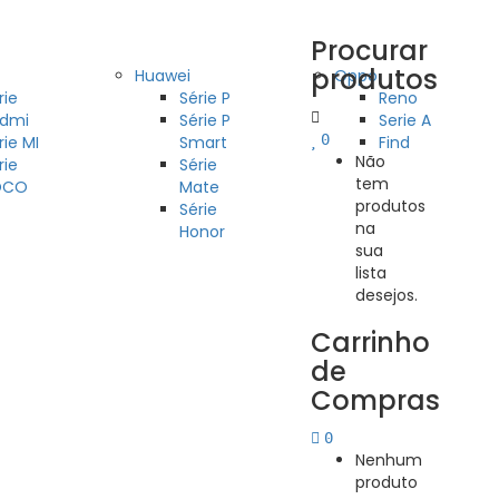
Procurar
produtos
Huawei
Oppo
rie
Série P
Reno
dmi
Série P
Serie A
0
rie MI
Smart
Find
Não
rie
Série
tem
OCO
Mate
produtos
Série
na
Honor
sua
lista
desejos.
Carrinho
de
Compras
0
Nenhum
produto