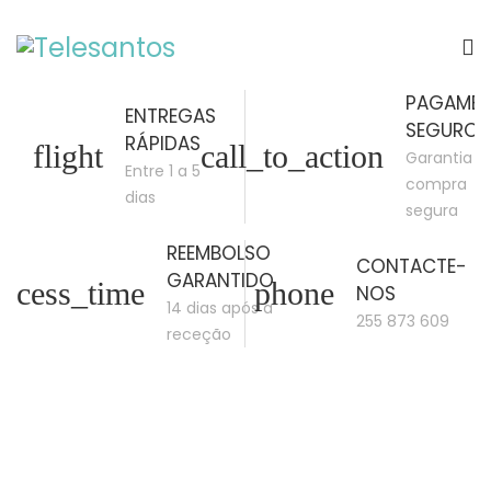
PAGAME
ENTREGAS
SEGURO
RÁPIDAS
flight
call_to_action
Garantia d
Entre 1 a 5
compra
dias
segura
REEMBOLSO
CONTACTE-
GARANTIDO
access_time
phone
NOS
14 dias após a
255 873 609
receção